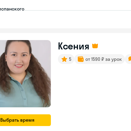
испанского
Ксения
5
от 1590 ₽ за урок
Выбрать время