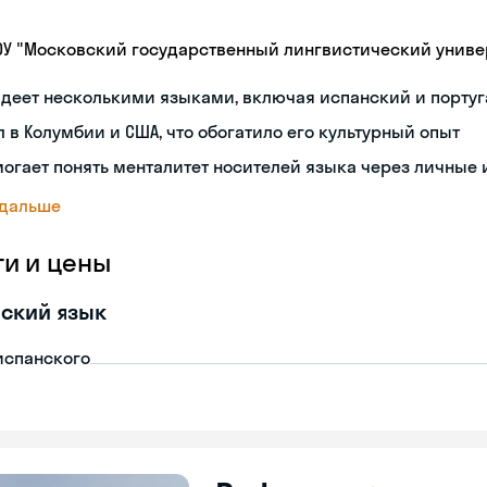
ОУ "Московский государственный лингвистический универ
деет несколькими языками, включая испанский и порту
 в Колумбии и США, что обогатило его культурный опыт
огает понять менталитет носителей языка через личные
 дальше
ги и цены
ский язык
испанского