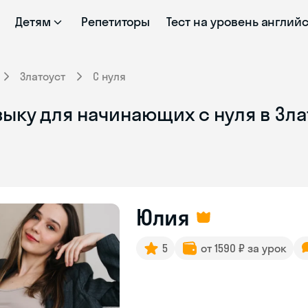
Детям
Репетиторы
Тест на уровень англий
Златоуст
С нуля
ыку для начинающих с нуля в Зла
Юлия
5
от 1590 ₽ за урок