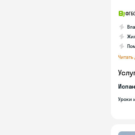
ФГБ
Вла
Жил
Пом
Читать
Услу
Испан
Уроки 