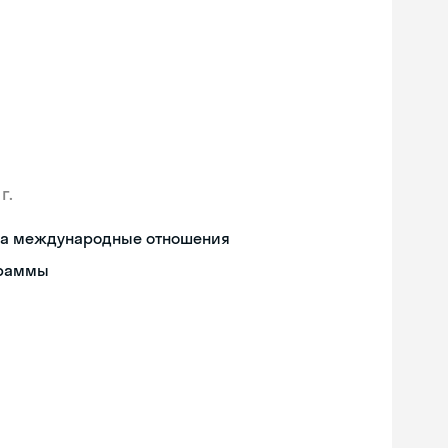
г.
 на международные отношения
граммы