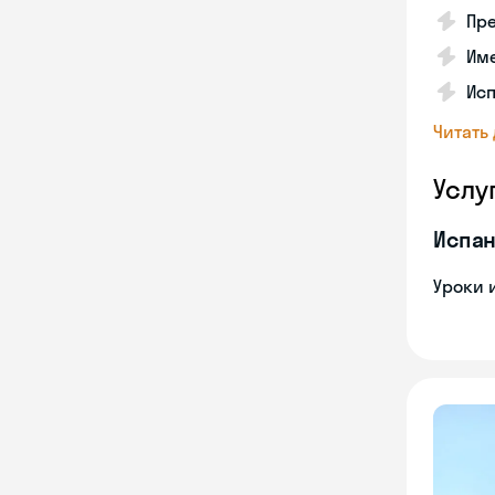
Пре
Име
Исп
Читать
Услу
Испан
Уроки 