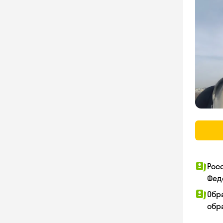
Рос
Фед
Обр
обра