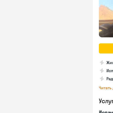
Жил
Ис
Рад
Читать
Услу
Испан