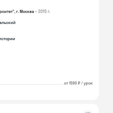
•
2015 г.
ситет", г. Москва
гальский
 истории
от 1590 ₽ / урок