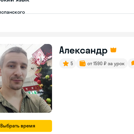
испанского
Александр
5
от 1590 ₽ за урок
Выбрать время