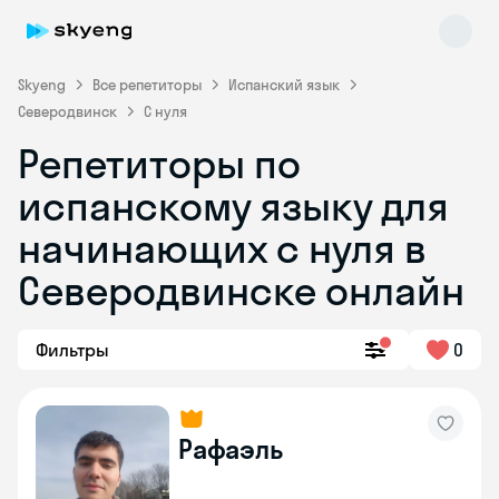
Skyeng
Все репетиторы
Испанский язык
Северодвинск
С нуля
Репетиторы по
испанскому языку для
начинающих с нуля в
Северодвинске онлайн
Skyeng Chat
online
Фильтры
0
Рафаэль