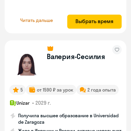
Читать дальше
Выбрать время
Валерия-Сесилия
5
от 1590 ₽ за урок
2 года опыта
•
2029 г.
Unizar
Получила высшее образование в Universidad
de Zaragoza
Жила в Испании и России, активно использует