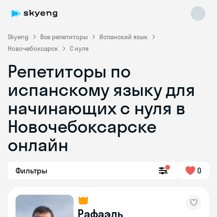
Skyeng
Все репетиторы
Испанский язык
Новочебоксарск
С нуля
Репетиторы по
испанскому языку для
начинающих с нуля в
Новочебоксарске
Skyeng Chat
online
онлайн
Фильтры
0
Рафаэль