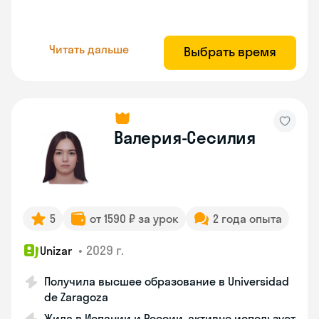
Читать дальше
Выбрать время
Валерия-Сесилия
5
от 1590 ₽ за урок
2 года опыта
•
2029 г.
Unizar
Получила высшее образование в Universidad
de Zaragoza
Жила в Испании и России, активно использует