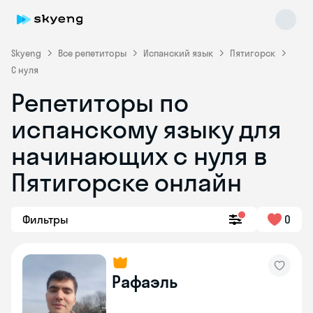
Skyeng
Все репетиторы
Испанский язык
Пятигорск
С нуля
Репетиторы по
испанскому языку для
начинающих с нуля в
Пятигорске онлайн
Skyeng Chat
online
Фильтры
0
Рафаэль