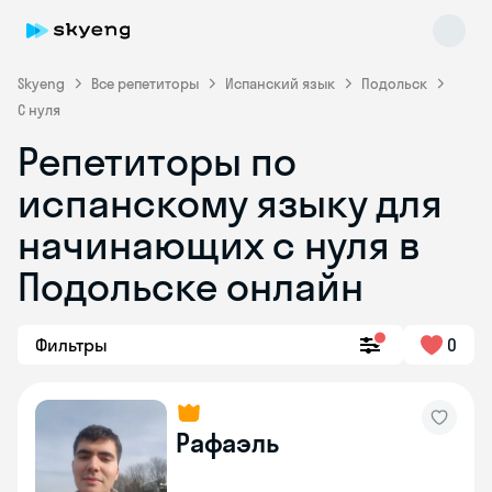
Skyeng
Все репетиторы
Испанский язык
Подольск
С нуля
Репетиторы по
испанскому языку для
начинающих с нуля в
Подольске онлайн
Skyeng Chat
online
Фильтры
0
Рафаэль