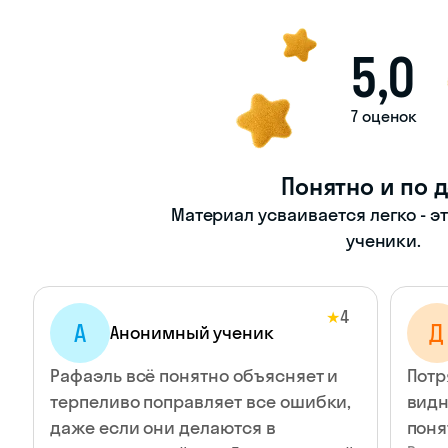
5,0
7 оценок
Понятно и по 
Материал усваивается легко - э
ученики.
4
★
А
Д
Анонимный ученик
Рафаэль всё понятно объясняет и
Потр
терпеливо поправляет все ошибки,
видн
даже если они делаются в
поня