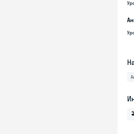
Ур
Ан
Ур
Н
А
И
