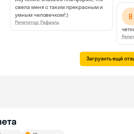
свела меня с таким прекрасным и
умным человечком!:)
В
Репетитор: Рафаэль
четк
Репет
Загрузить ещё от
вета