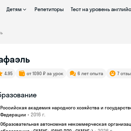
Детям
Репетиторы
Тест на уровень англий
ль
афаэль
4.95
от 1090 ₽ за урок
6 лет опыта
7 отз
бразование
Российская академия народного хозяйства и государст
•
2016 г.
Федерации
Образовательная автономная некоммерческая организац
•
2026 г.