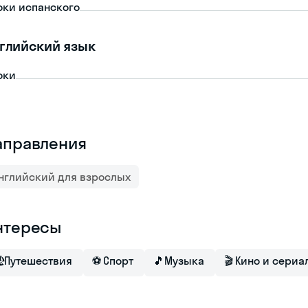
оки испанского
глийский язык
оки
аправления
нглийский для взрослых
нтересы

Путешествия
⚽
Спорт
🎵
Музыка
🎬
Кино и сериа