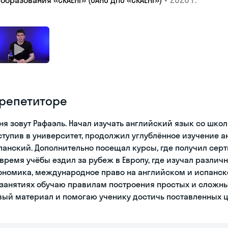
образования «СКАЕНГ» (ОАНО ДПО «СКАЕНГ»)
 репетиторе
ня зовут Рафаэль. Начал изучать английский язык со школ
ступив в университет, продолжил углублённое изучение ан
панский. Дополнительно посещал курсы, где получил серт
 время учёбы ездил за рубеж в Европу, где изучал разли
ономика, международное право на английском и испанск
 занятиях обучаю правилам построения простых и сложны
вый материал и помогаю ученику достичь поставленных ц