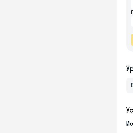
У
У
Ис