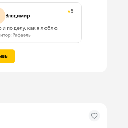
5
★
Владимир
о и по делу, как я люблю.
итор: Рафаэль
зывы
Skyeng Chat
online