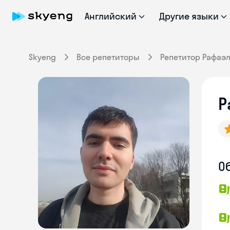
Английский
Другие языки
Skyeng
Все репетиторы
Репетитор Рафаэ
Р
О