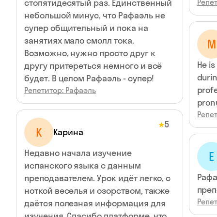
стопятидесятый раз. Единственный
Репет
небольшой минус, что Рафаэль не
супер общительный и пока на
занятиях мало смолл тока.
M
Возможно, нужно просто друг к
He is
другу притереться немного и всё
durin
будет. В целом Рафаэль - супер!
profe
Репетитор: Рафаэль
pronu
Репет
5
★
К
Карина
Недавно начала изучение
Е
испанского языка с данным
Рафа
преподавателем. Урок идёт легко, с
преп
ноткой веселья и озорством, также
Репет
даётся полезная информация для
изучения. Спасибо платформе, что