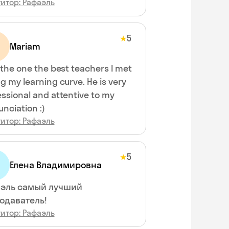
итор: Рафаэль
5
★
Mariam
 the one the best teachers I met
g my learning curve. He is very
ssional and attentive to my
nciation :)
итор: Рафаэль
5
★
Елена Владимировна
эль самый лучший
одаватель!
итор: Рафаэль