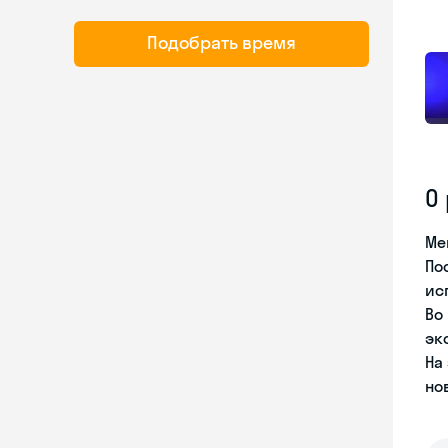
Подобрать время
О
Ме
По
ис
Во
эк
На
но