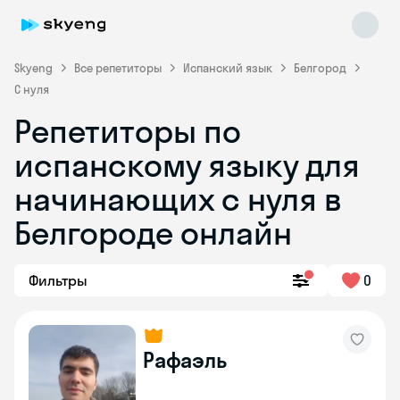
Skyeng
Все репетиторы
Испанский язык
Белгород
С нуля
Репетиторы по
испанскому языку для
начинающих с нуля в
Белгороде онлайн
Skyeng Chat
online
Фильтры
0
Рафаэль