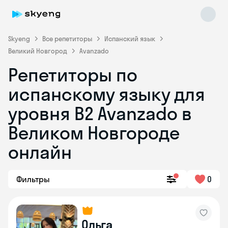
Skyeng
Все репетиторы
Испанский язык
Великий Новгород
Avanzado
Репетиторы по
испанскому языку для
уровня B2 Avanzado в
Великом Новгороде
Skyeng Chat
online
онлайн
Фильтры
0
Ольга