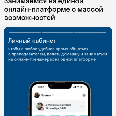
Занимаемся на единой
онлайн-платформе с массой
возможностей
Личный кабинет
Мобильное
Разговорные клубы
приложение
и Talks
чтобы в любое удобное время общаться
с преподавателем, делать домашку и заниматься
чтобы заниматься и изучать новые слова где
Групповые занятия для разговорной практики
на онлайн-тренажерах на одной платформе
и когда удобно
и индивидуальные встречи с преподавателями
со всего мира, чтобы общаться на английском
свободно