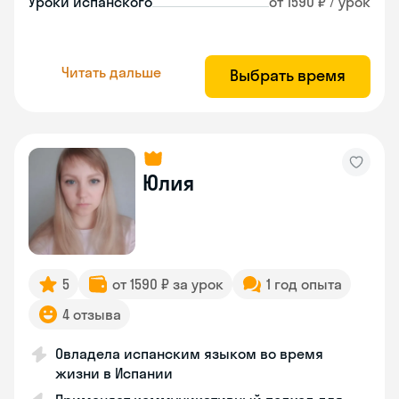
Уроки испанского
от 1590 ₽ / урок
Читать дальше
Выбрать время
Юлия
5
от 1590 ₽ за урок
1 год опыта
4 отзыва
Овладела испанским языком во время
жизни в Испании