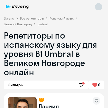
Skyeng
Все репетиторы
Испанский язык
Великий Новгород
Umbral
Репетиторы по
испанскому языку для
уровня В1 Umbral в
Великом Новгороде
Skyeng Chat
online
онлайн
Фильтры
0
Даниил