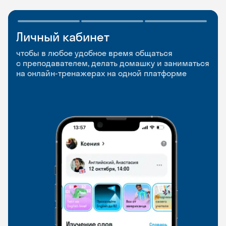
Личный кабинет
Мобильное
Разговорные клубы
приложение
и Talks
чтобы в любое удобное время общаться
с преподавателем, делать домашку и заниматься
чтобы заниматься и изучать новые слова где
Групповые занятия для разговорной практики
на онлайн-тренажерах на одной платформе
и когда удобно
и индивидуальные встречи с преподавателями
со всего мира, чтобы общаться на английском
свободно