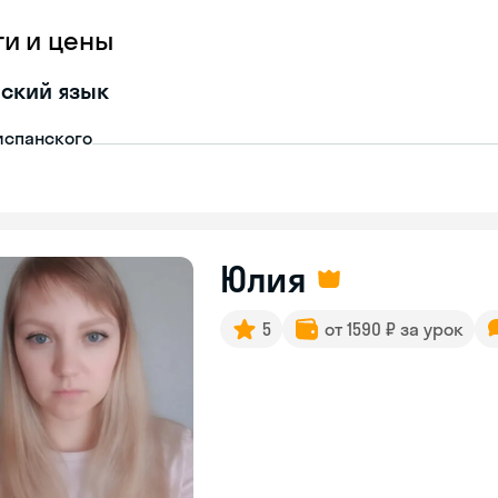
ги и цены
ский язык
испанского
Юлия
5
от 1590 ₽ за урок