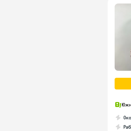
Южн
Ок
Раб