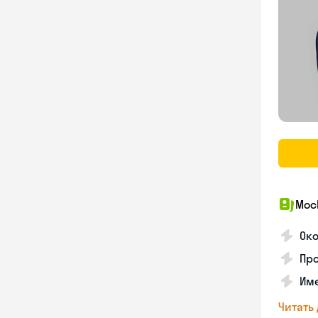
Мос
Ок
Про
Им
Читать