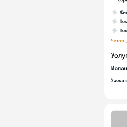
Жил
Пом
Под
Читать
Услу
Испан
Уроки 