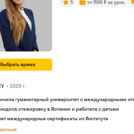
5
от 1590 ₽ за урок
Выбрать время
•
2009 г.
ГУ
ончила гуманитарный университет с международными о
ходила стажировку в Испании и работала с детьми
еет международные сертификаты из Института
 дальше