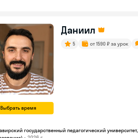
Даниил
5
от 1590 ₽ за урок
Выбрать время
авирский государственный педагогический университет, "
•
2026 г.
азование)