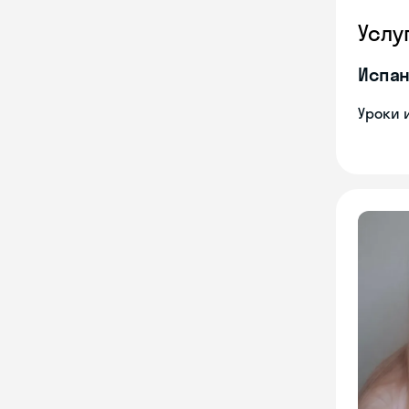
Услу
Испан
Уроки 