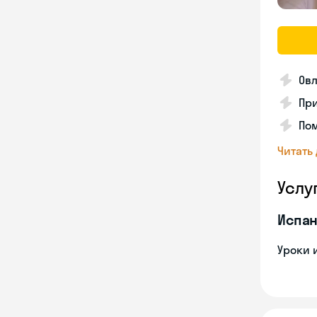
Ов
Пр
По
Читать
Услу
Испан
Уроки 