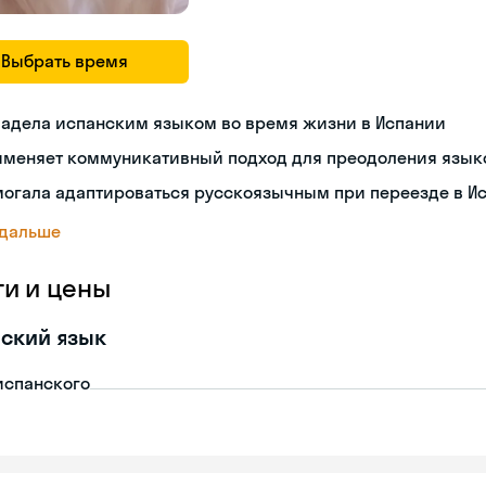
Выбрать время
ладела испанским языком во время жизни в Испании
именяет коммуникативный подход для преодоления язык
могала адаптироваться русскоязычным при переезде в И
 дальше
ги и цены
ский язык
испанского