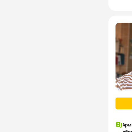
Арм
обр