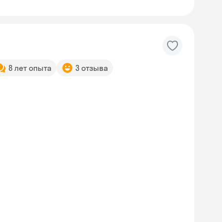
8 лет опыта
3 отзыва
Skyeng Chat
online