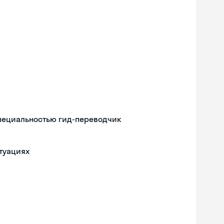
специальностью гид-переводчик
туациях