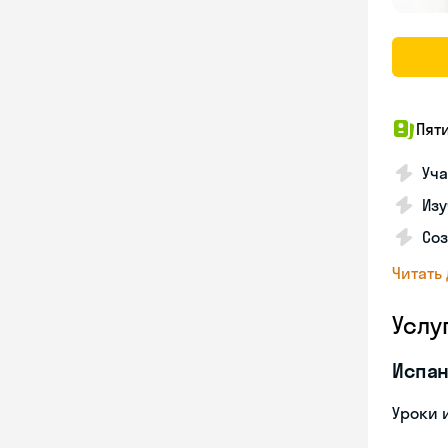
Пят
Уча
Изу
Соз
Читать
Услу
Испан
Уроки 