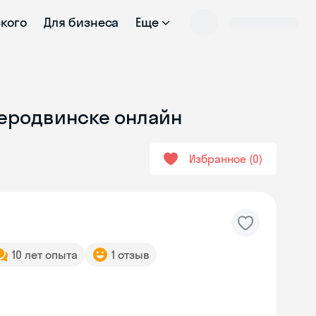
ского
Для бизнеса
Еще
веродвинске онлайн
Избранное
0
10 лет опыта
1 отзыв