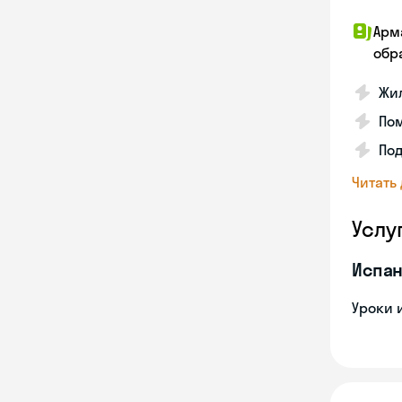
Арм
обр
Жил
Пом
Под
Читать
Услу
Испан
Уроки 