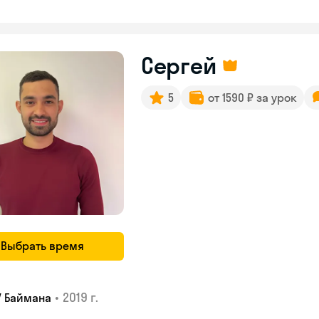
Сергей
5
от 1590 ₽ за урок
Выбрать время
•
2019 г.
У Баймана