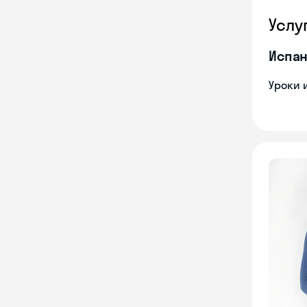
Услу
Испан
Уроки 