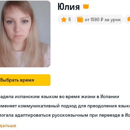
Юлия
5
от 1590 ₽ за урок
Выбрать время
ладела испанским языком во время жизни в Испании
именяет коммуникативный подход для преодоления язык
могала адаптироваться русскоязычным при переезде в И
 дальше