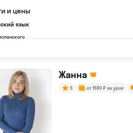
ги и цены
ский язык
испанского
Жанна
5
от 1590 ₽ за урок