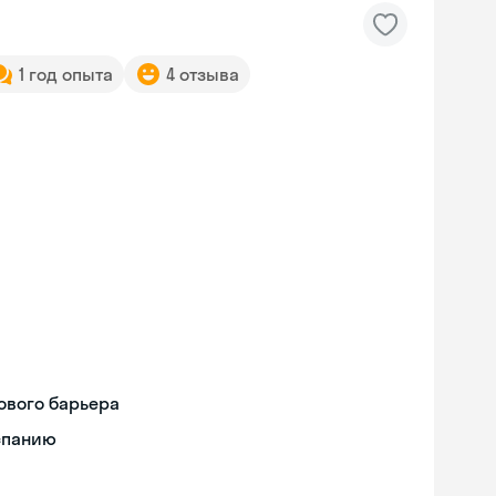
1 год опыта
4 отзыва
ового барьера
спанию