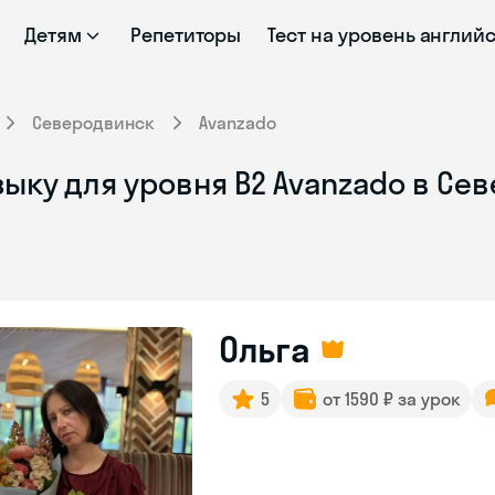
Детям
Репетиторы
Тест на уровень англий
Северодвинск
Avanzado
ыку для уровня B2 Avanzado в Се
Ольга
5
от 1590 ₽ за урок