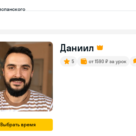
испанского
Даниил
5
от 1590 ₽ за урок
Выбрать время