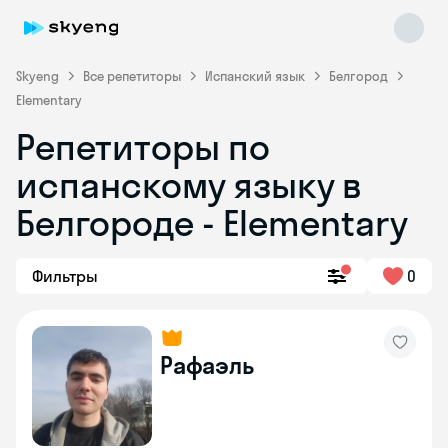
Skyeng
Все репетиторы
Испанский язык
Белгород
Elementary
Репетиторы по
испанскому языку в
Белгороде - Elementary
Skyeng Chat
Фильтры
0
online
Рафаэль