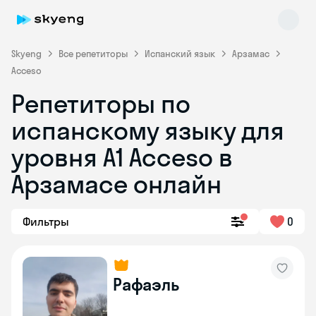
Skyeng
Все репетиторы
Испанский язык
Арзамас
Acceso
Репетиторы по
испанскому языку для
уровня A1 Acceso в
Арзамасе онлайн
Skyeng Chat
online
Фильтры
0
Рафаэль