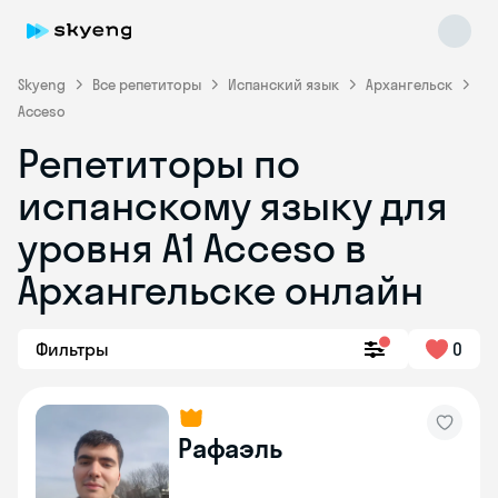
Skyeng
Все репетиторы
Испанский язык
Архангельск
Acceso
Репетиторы по
испанскому языку для
уровня A1 Acceso в
Архангельске онлайн
Skyeng Chat
online
Фильтры
0
Рафаэль