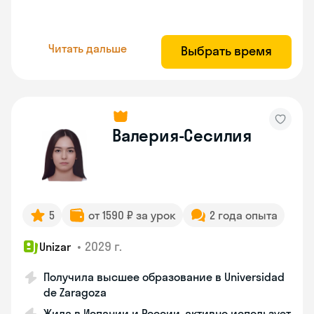
Читать дальше
Выбрать время
Валерия-Сесилия
5
от 1590 ₽ за урок
2 года опыта
•
2029 г.
Unizar
Получила высшее образование в Universidad
de Zaragoza
Жила в Испании и России, активно использует