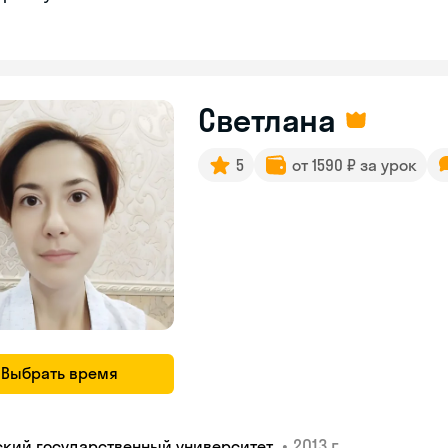
Светлана
5
от 1590 ₽ за урок
Выбрать время
•
2013 г.
ский государственный университет