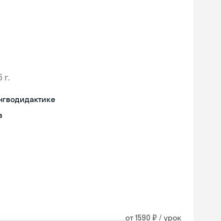
 г.
нгводидактике
в
от 1590 ₽ / урок