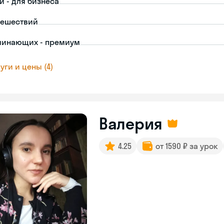
й - для бизнеса
тешествий
чинающих - премиум
уги и цены (4)
Валерия
4.25
от 1590 ₽ за урок