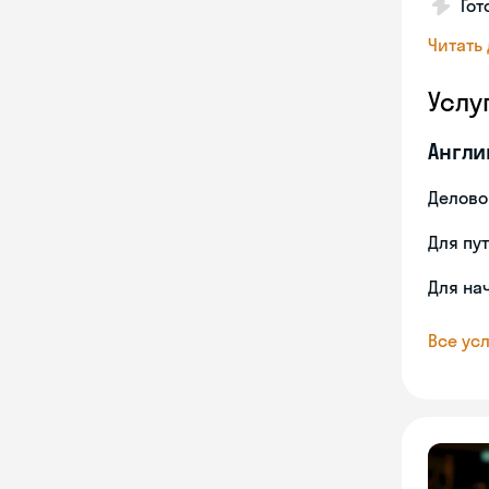
Гот
Читать
Услу
Англи
Делово
Для пу
Для на
Все усл