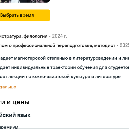
Выбрать время
•
2024 г.
истратура, филология
•
2025
лом о профессиональной переподготовке, методист
адает магистерской степенью в литературоведении и ли
дает индивидуальные траектории обучения для студенто
ает лекции по южно-азиатской культуре и литературе
 дальше
ги и цены
йский язык
премиум