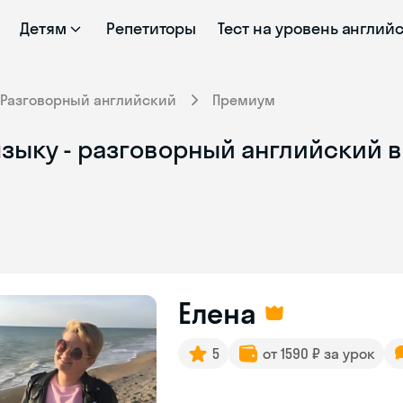
Детям
Репетиторы
Тест на уровень англий
Разговорный английский
Премиум
зыку - разговорный английский в
Елена
5
от 1590 ₽ за урок