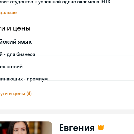
овит студентов к успешной сдаче экзамена IELTS
 дальше
ги и цены
йский язык
й - для бизнеса
тешествий
чинающих - премиум
уги и цены (4)
Евгения