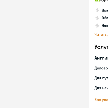
Име
Об
На
Читать
Услу
Англи
Делово
Для пу
Для на
Все усл