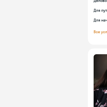
Делово
Для пу
Для на
Все усл