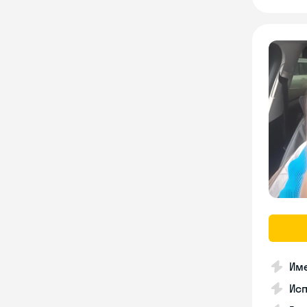
Име
Ис