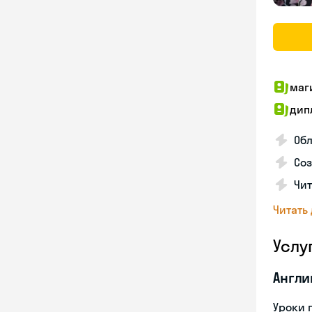
маг
дип
Обл
Соз
Чит
Читать
Услу
Англи
Уроки 