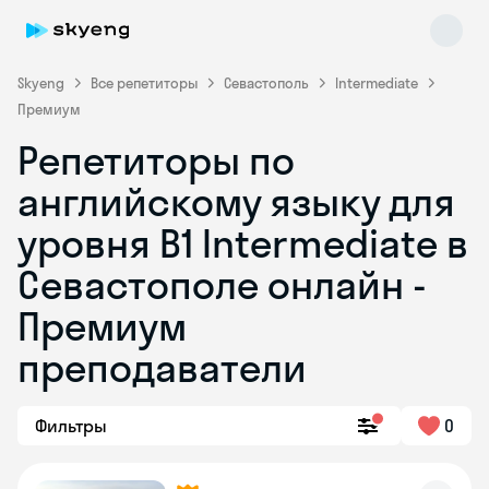
Skyeng
Все репетиторы
Севастополь
Intermediate
Премиум
Репетиторы по
английскому языку для
уровня B1 Intermediate в
Севастополе онлайн -
Skyeng Chat
online
Премиум
преподаватели
Фильтры
0