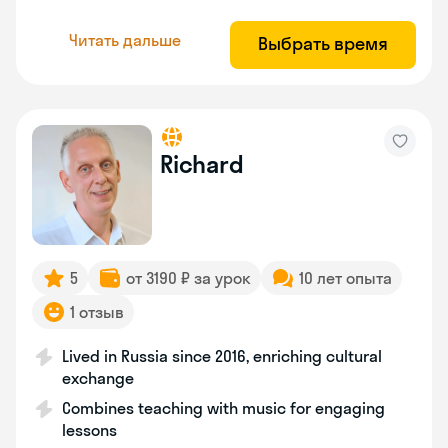
Читать дальше
Выбрать время
Richard
5
от 3190 ₽ за урок
10 лет опыта
1 отзыв
Lived in Russia since 2016, enriching cultural
exchange
Combines teaching with music for engaging
lessons