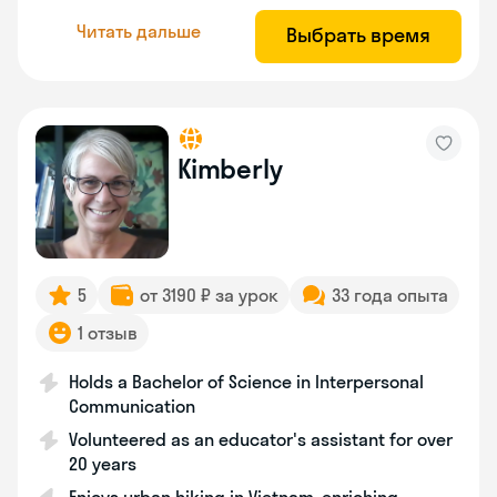
Читать дальше
Выбрать время
Kimberly
5
от 3190 ₽ за урок
33 года опыта
1 отзыв
Holds a Bachelor of Science in Interpersonal
Communication
Volunteered as an educator's assistant for over
20 years