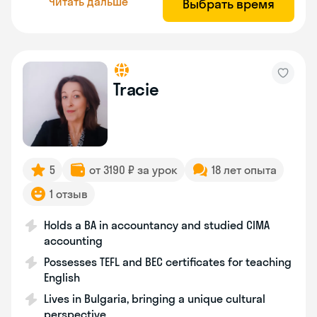
Читать дальше
Выбрать время
Tracie
5
от 3190 ₽ за урок
18 лет опыта
1 отзыв
Holds a BA in accountancy and studied CIMA
accounting
Possesses TEFL and BEC certificates for teaching
English
Lives in Bulgaria, bringing a unique cultural
perspective