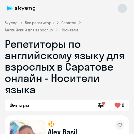
Skyeng
Все репетиторы
Саратов
Английский для взрослых
Носители
Репетиторы по
английскому языку для
взрослых в Саратове
онлайн - Носители
Skyeng Chat
online
языка
Фильтры
0
Alex Basil