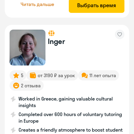
Читать дальше
Выбрать время
Inger
5
от 3190 ₽ за урок
11 лет опыта
2 отзыва
Worked in Greece, gaining valuable cultural
insights
Completed over 600 hours of voluntary tutoring
in Europe
Creates a friendly atmosphere to boost student