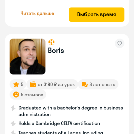
Читать дальше
Выбрать время
Boris
5
от 3190 ₽ за урок
8 лет опыта
5 отзывов
Graduated with a bachelor's degree in business
administration
Holds a Cambridge CELTA certification
Teaches students of all ages, including