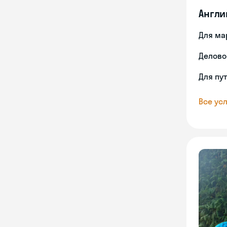
Англи
Для ма
Делово
Для пу
Все усл