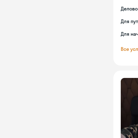
Делово
Для пу
Для на
Все усл