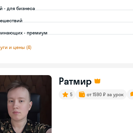
й - для бизнеса
тешествий
чинающих - премиум
уги и цены (4)
Ратмир
5
от 1590 ₽ за урок