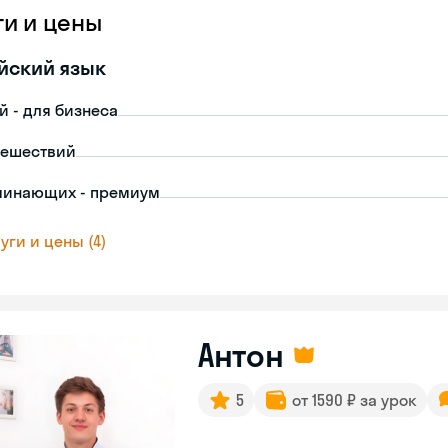
ги и цены
йский язык
й - для бизнеса
тешествий
чинающих - премиум
уги и цены (4)
Антон
5
от 1590 ₽ за урок