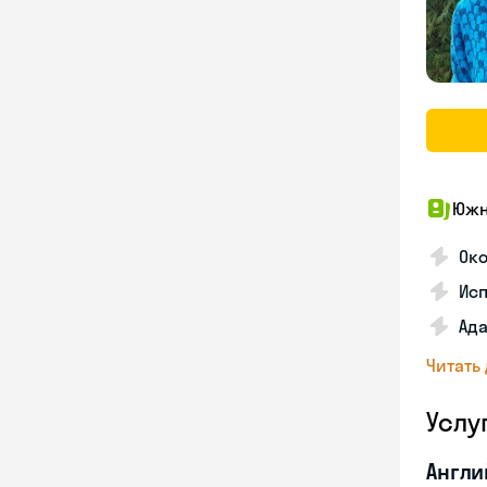
Южн
Око
Ис
Ада
Читать
Услу
Англи