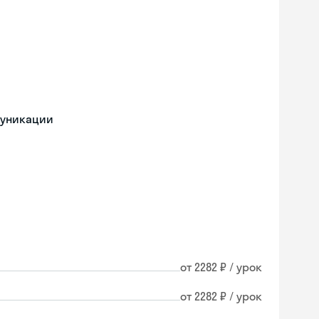
муникации
от 2282 ₽ / урок
от 2282 ₽ / урок
Skyeng Chat
online