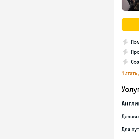
Пом
Пр
Со
Читать
Услу
Англи
Делово
Для пу