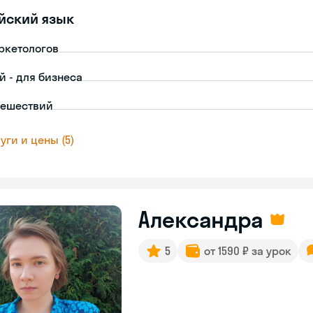
йский язык
ркетологов
й - для бизнеса
тешествий
уги и цены (5)
Александра
5
от 1590 ₽ за урок