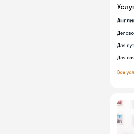
Услу
Англи
Делово
Для пу
Для на
Все усл