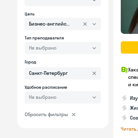
Цель
Бизнес-английский
Тип преподавателя
Не выбрано
Город
Хак
спе
и к
Удобное расписание
Не выбрано
Изу
Жил
Сбросить фильтры
Соз
Читать