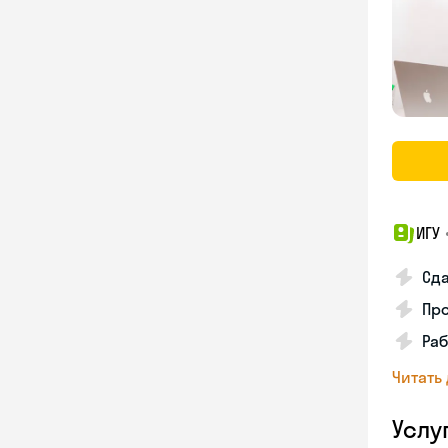
ИГУ
Сда
Про
Раб
Читать
Услу