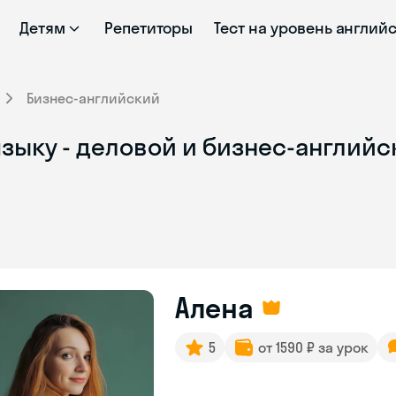
Детям
Репетиторы
Тест на уровень англий
Бизнес-английский
зыку - деловой и бизнес-английс
Алена
5
от 1590 ₽ за урок