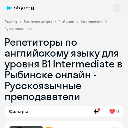
Skyeng
Все репетиторы
Рыбинск
Intermediate
Русскоязычные
Репетиторы по
английскому языку для
уровня B1 Intermediate в
Рыбинске онлайн -
Skyeng Chat
online
Русскоязычные
преподаватели
Фильтры
0