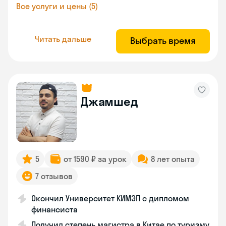
Все услуги и цены (5)
Читать дальше
Выбрать время
Джамшед
5
от 1590 ₽ за урок
8 лет опыта
7 отзывов
Окончил Университет КИМЭП с дипломом
финансиста
Получил степень магистра в Китае по туризму