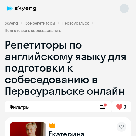
Skyeng
Все репетиторы
Первоуральск
Подготовка к собеседованию
Репетиторы по
английскому языку для
подготовки к
собеседованию в
Skyeng Chat
online
Первоуральске онлайн
Фильтры
0
Екатерина