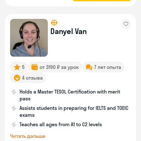
Danyel Van
5
от 3190 ₽ за урок
7 лет опыта
4 отзыва
Holds a Master TESOL Certification with merit
pass
Assists students in preparing for IELTS and TOEIC
exams
Teaches all ages from A1 to C2 levels
Читать дальше