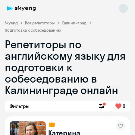
Skyeng
Все репетиторы
Калининград
Подготовка к собеседованию
Репетиторы по
английскому языку для
подготовки к
собеседованию в
Skyeng Chat
online
Калининграде онлайн
Фильтры
0
Катерина