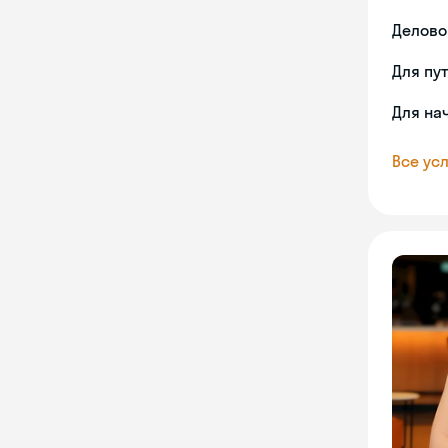
Делово
Для пу
Для на
Все усл