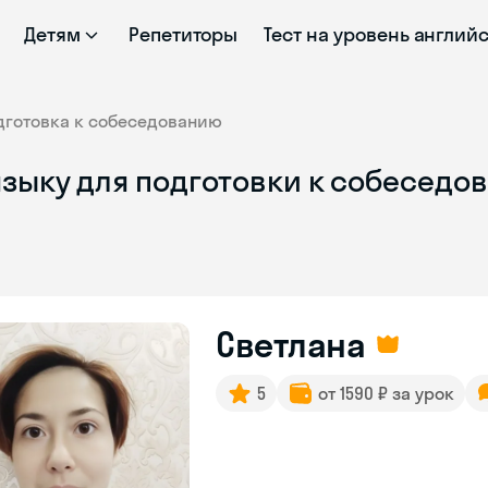
Детям
Репетиторы
Тест на уровень англий
дготовка к собеседованию
языку для подготовки к собеседо
Светлана
5
от 1590 ₽ за урок