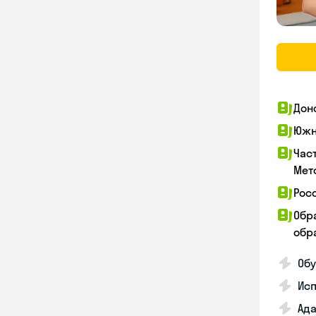
Дон
Южн
Час
Мет
Рос
Обр
обра
Обу
Ис
Ада