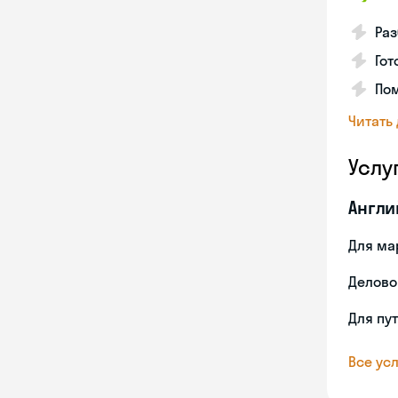
Раз
Гот
По
Читать
Услу
Англи
Для ма
Делово
Для пу
Все усл