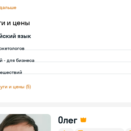
 дальше
ги и цены
йский язык
ркетологов
й - для бизнеса
тешествий
уги и цены (5)
Олег