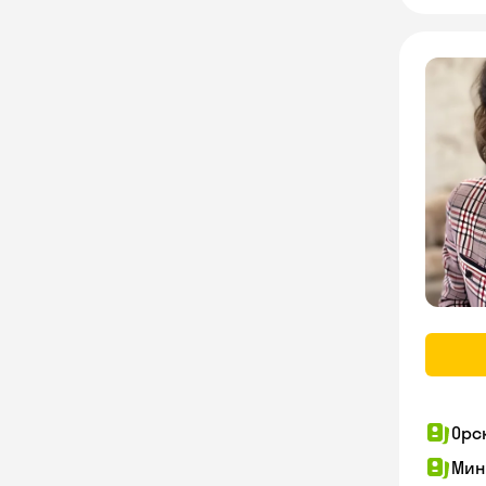
Орс
Мин