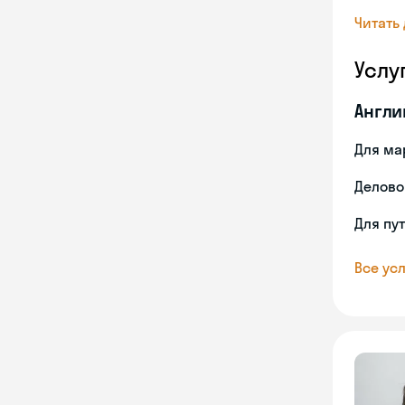
Читать
Услу
Англи
Для ма
Делово
Для пу
Все усл