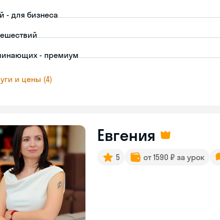
й - для бизнеса
тешествий
чинающих - премиум
уги и цены (4)
Евгения
5
от 1590 ₽ за урок