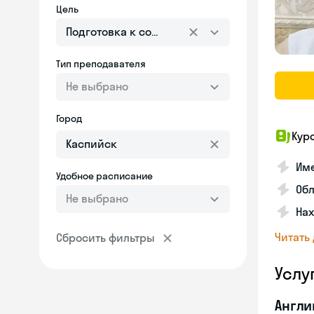
Цель
Подготовка к собеседованию
Тип преподавателя
Не выбрано
Город
Кур
Име
Удобное расписание
Об
Не выбрано
На
Читать
Сбросить фильтры
Услу
Англи