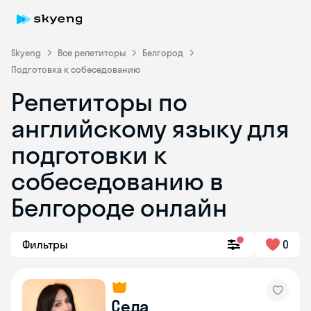
Skyeng
Все репетиторы
Белгород
Подготовка к собеседованию
Репетиторы по
английскому языку для
подготовки к
собеседованию в
Skyeng Chat
online
Белгороде онлайн
Фильтры
0
Седа