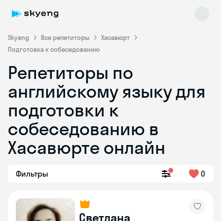
Skyeng
Все репетиторы
Хасавюрт
Подготовка к собеседованию
Репетиторы по
английскому языку для
подготовки к
собеседованию в
Skyeng Chat
online
Хасавюрте онлайн
Фильтры
0
Светлана