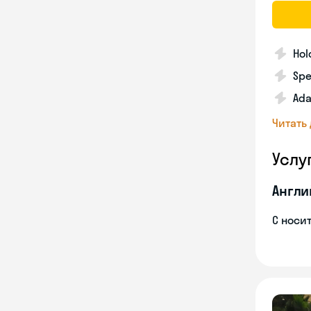
Hol
Spe
Ada
Читать
Услу
Англи
С носи