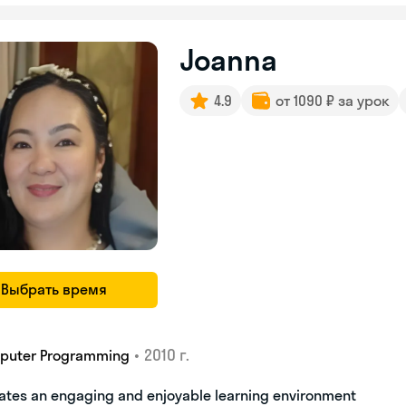
Joanna
4.9
от 1090 ₽ за урок
Выбрать время
•
2010 г.
puter Programming
ates an engaging and enjoyable learning environment