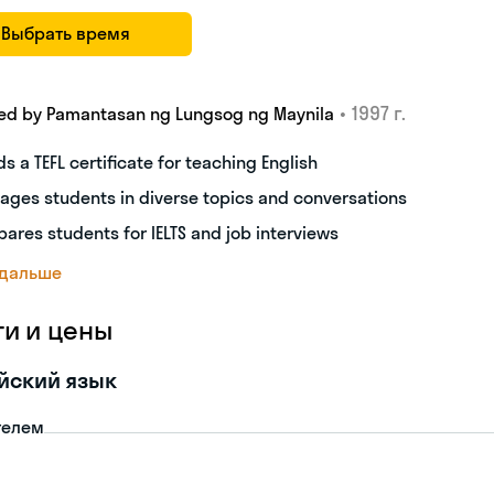
Выбрать время
•
1997 г.
ed by Pamantasan ng Lungsog ng Maynila
ds a TEFL certificate for teaching English
ages students in diverse topics and conversations
pares students for IELTS and job interviews
 дальше
ги и цены
йский язык
телем