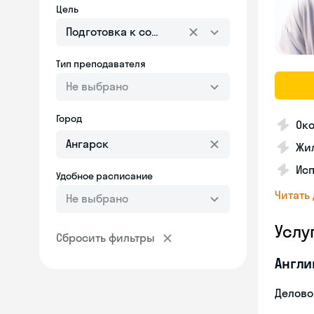
Цель
Подготовка к собеседованию
Тип преподавателя
Не выбрано
Город
Ок
Жил
Ис
Удобное расписание
Читать
Не выбрано
Услу
Сбросить фильтры
Англи
Делово