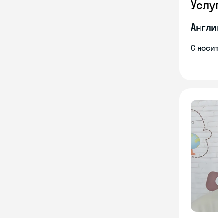
Услу
Англи
С носи