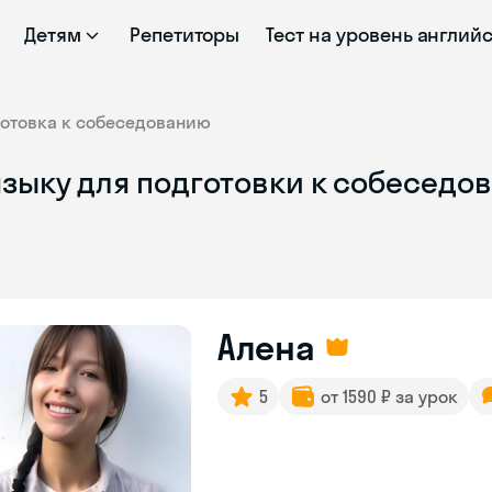
Детям
Репетиторы
Тест на уровень англий
отовка к собеседованию
зыку для подготовки к собеседо
Алена
5
от 1590 ₽ за урок