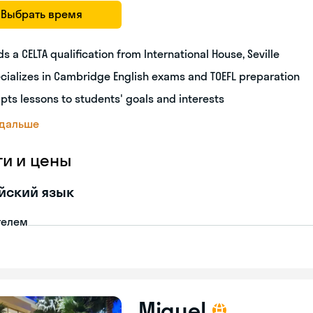
Выбрать время
ds a CELTA qualification from International House, Seville
cializes in Cambridge English exams and TOEFL preparation
pts lessons to students' goals and interests
 дальше
ги и цены
йский язык
телем
Miguel