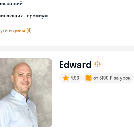
тешествий
чинающих - премиум
уги и цены (4)
Edward
4.93
от 3190 ₽ за урок