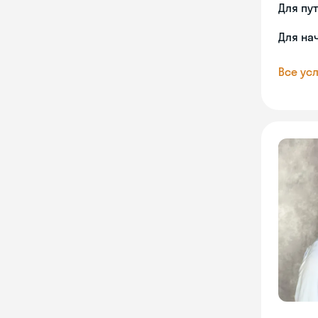
Для пу
Для на
Все усл