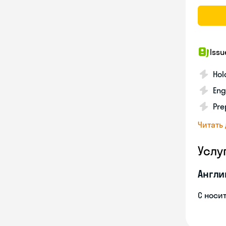
Issu
Hol
Eng
Pre
Читать
Услу
Англи
С носи