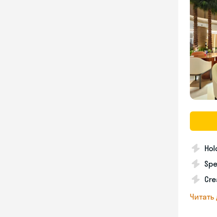
Hol
Spe
Cre
Читать