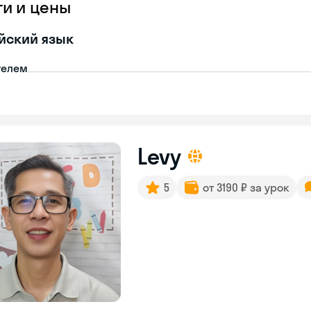
ги и цены
йский язык
телем
Levy
5
от 3190 ₽ за урок