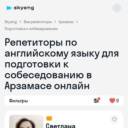
Skyeng
Все репетиторы
Арзамас
Подготовка к собеседованию
Репетиторы по
английскому языку для
подготовки к
собеседованию в
Skyeng Chat
online
Арзамасе онлайн
Фильтры
0
Светлана