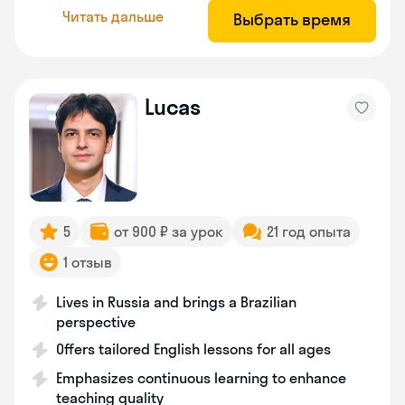
Читать дальше
Выбрать время
Lucas
5
от 900 ₽ за урок
21 год опыта
1 отзыв
Lives in Russia and brings a Brazilian
perspective
Offers tailored English lessons for all ages
Emphasizes continuous learning to enhance
teaching quality