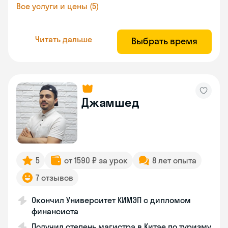
Все услуги и цены (5)
Читать дальше
Выбрать время
Джамшед
5
от 1590 ₽ за урок
8 лет опыта
7 отзывов
Окончил Университет КИМЭП с дипломом
финансиста
Получил степень магистра в Китае по туризму