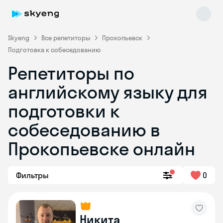
Skyeng
Все репетиторы
Прокопьевск
Подготовка к собеседованию
Репетиторы по
английскому языку для
подготовки к
собеседованию в
Skyeng Chat
online
Прокопьевске онлайн
Фильтры
0
Никита