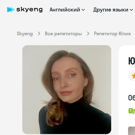
Английский
Другие языки
Skyeng
Все репетиторы
Репетитор Юлия
Ю
О