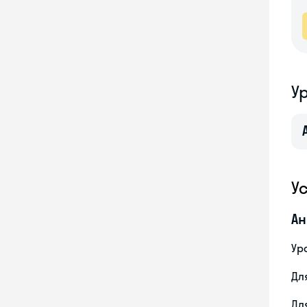
У
У
Ан
Ур
Дл
Дл