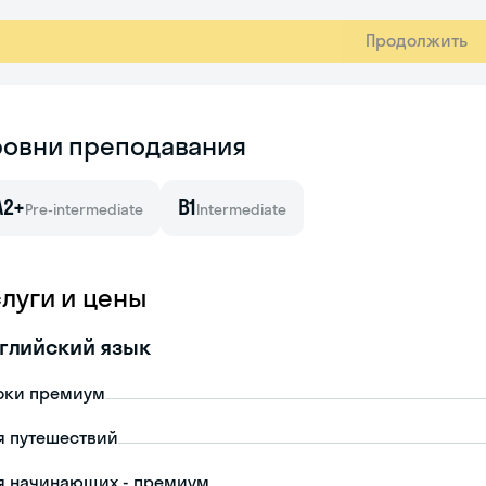
Продолжить
ровни преподавания
A2+
B1
Pre-intermediate
Intermediate
слуги и цены
глийский язык
оки премиум
я путешествий
я начинающих - премиум