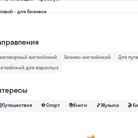
ловой - для бизнеса
аправления
азговорный английский
Бизнес-английский
Для пут
нглийский для взрослых
нтересы

Путешествия
⚽
Спорт
📚
Книги
🎵
Музыка
🎬
К