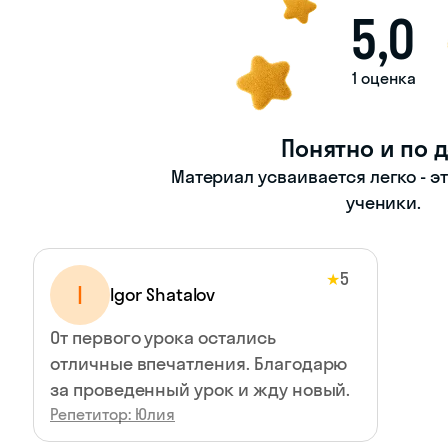
5,0
1 оценка
Понятно и по 
Материал усваивается легко - э
ученики.
5
★
I
Igor Shatalov
От первого урока остались
отличные впечатления. Благодарю
за проведенный урок и жду новый.
Репетитор: Юлия