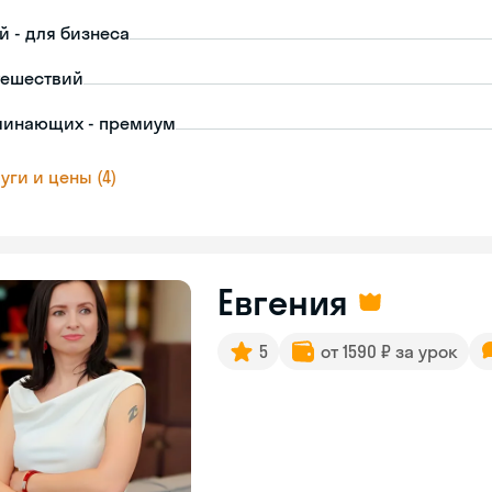
й - для бизнеса
тешествий
чинающих - премиум
уги и цены (4)
Евгения
5
от 1590 ₽ за урок