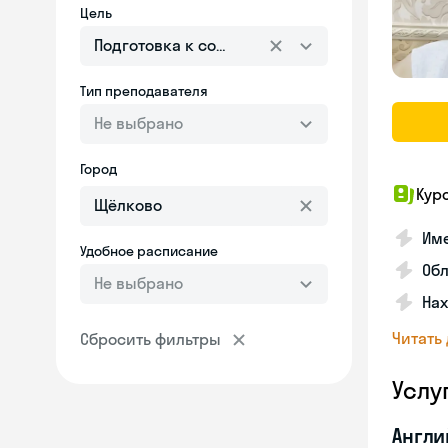
Цель
Подготовка к собеседованию
Тип преподавателя
Не выбрано
Город
Кур
Име
Удобное расписание
Об
Не выбрано
На
Читать
Сбросить фильтры
Услу
Англи