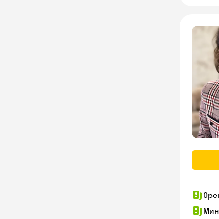
Орс
Мин