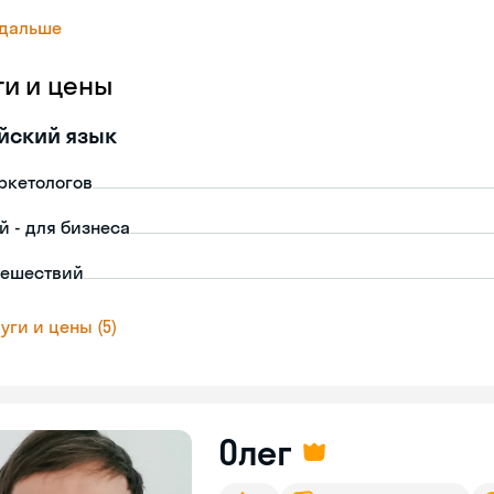
 дальше
ги и цены
йский язык
ркетологов
й - для бизнеса
тешествий
уги и цены (5)
Олег