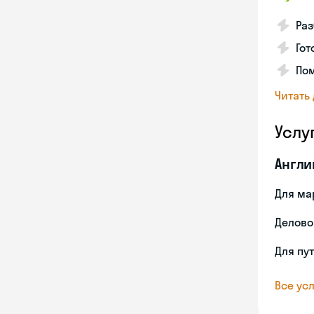
Раз
Гот
По
Читать
Услу
Англи
Для ма
Делово
Для пу
Все усл