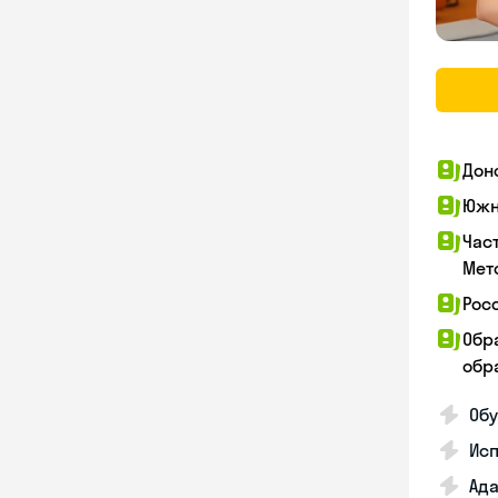
Дон
Южн
Час
Мет
Рос
Обр
обра
Обу
Ис
Ада