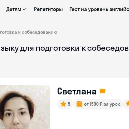
Детям
Репетиторы
Тест на уровень англий
готовка к собеседованию
языку для подготовки к собеседо
Светлана
5
от 1590 ₽ за урок