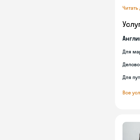
Читать
Услу
Англи
Для ма
Делово
Для пу
Все усл