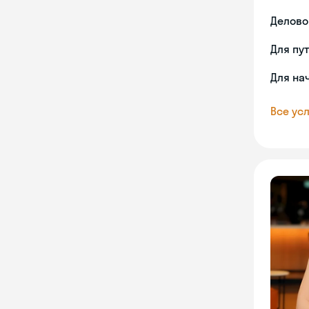
Делово
Для пу
Для на
Все усл