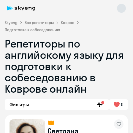
Skyeng
Все репетиторы
Ковров
Подготовка к собеседованию
Репетиторы по
английскому языку для
подготовки к
собеседованию в
Skyeng Chat
online
Коврове онлайн
Фильтры
0
Светлана