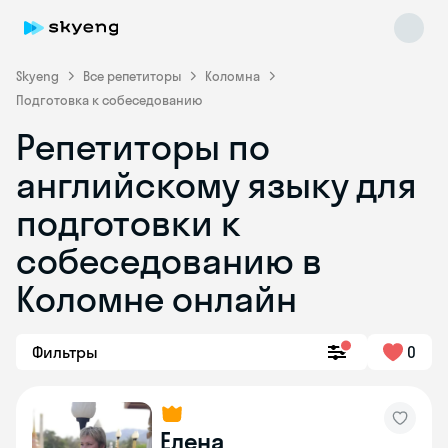
Skyeng
Все репетиторы
Коломна
Подготовка к собеседованию
Репетиторы по
английскому языку для
подготовки к
собеседованию в
Skyeng Chat
online
Коломне онлайн
Фильтры
0
Елена