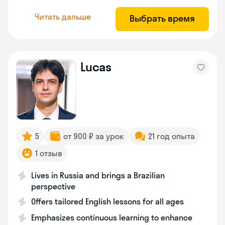
Читать дальше
Выбрать время
Lucas
5
от 900 ₽ за урок
21 год опыта
1 отзыв
Lives in Russia and brings a Brazilian
perspective
Offers tailored English lessons for all ages
Emphasizes continuous learning to enhance