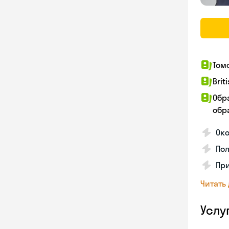
Том
Brit
Обр
обра
Ок
Пол
Пр
Читать
Услу