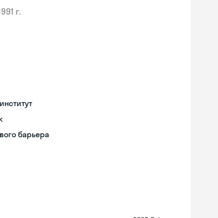
1991 г.
институт
к
вого барьера