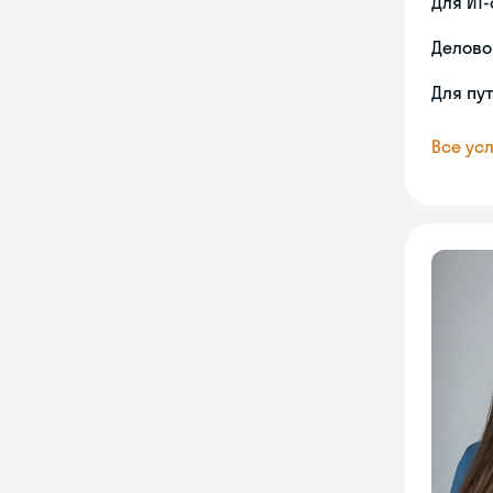
Для ИТ
Делово
Для пу
Все усл