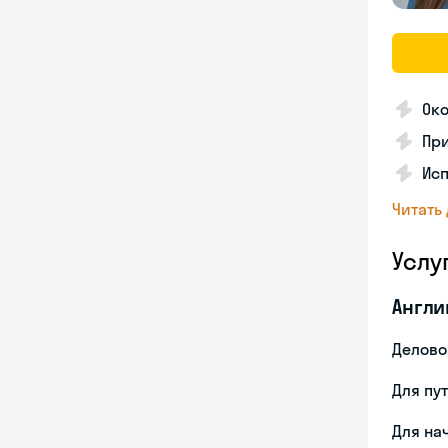
Ок
Пр
Ис
Читать
Услу
Англи
Делово
Для пу
Для на