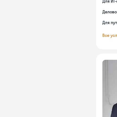
Для ИТ
Делово
Для пу
Все усл