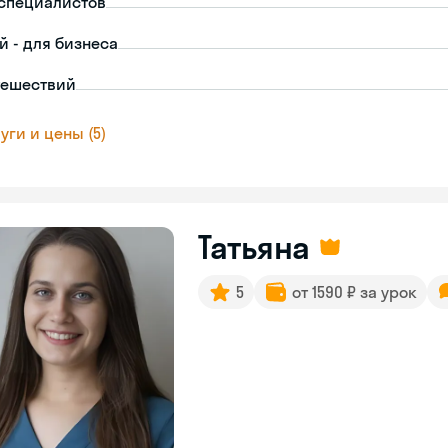
-специалистов
й - для бизнеса
тешествий
уги и цены (5)
Татьяна
5
от 1590 ₽ за урок