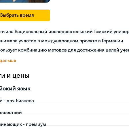
Выбрать время
ончила Национальный исследовательский Томский униве
инимала участие в международном проекте в Германии
пользует комбинацию методов для достижения целей уче
 дальше
ги и цены
йский язык
й - для бизнеса
тешествий
чинающих - премиум