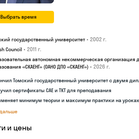
Выбрать время
•
2002 г.
ский государственный университет
•
2011 г.
ish Council
азовательная автономная некоммерческая организация 
•
2026 г.
зования «СКАЕНГ» (ОАНО ДПО «СКАЕНГ»)
ончил Томский государственный университет с двумя ди
учил сертификаты CAE и TKT для преподавания
именяет минимум теории и максимум практики на уроках
 дальше
ги и цены