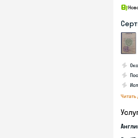
Нов
Серт
Ок
По
Ис
Читать
Услу
Англи