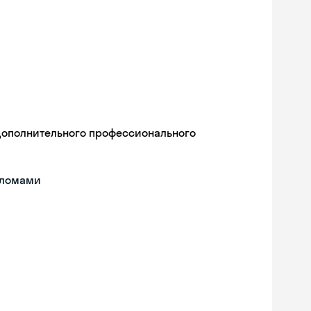
дополнительного профессионального
пломами
Skyeng Chat
online