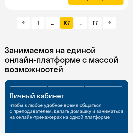
1
...
107
...
117
Занимаемся на единой
онлайн-платформе с массой
возможностей
Личный кабинет
Мобильное
Разговорные клубы
приложение
и Talks
чтобы в любое удобное время общаться
с преподавателем, делать домашку и заниматься
чтобы заниматься и изучать новые слова где
Групповые занятия для разговорной практики
на онлайн-тренажерах на одной платформе
и когда удобно
и индивидуальные встречи с преподавателями
со всего мира, чтобы общаться на английском
свободно