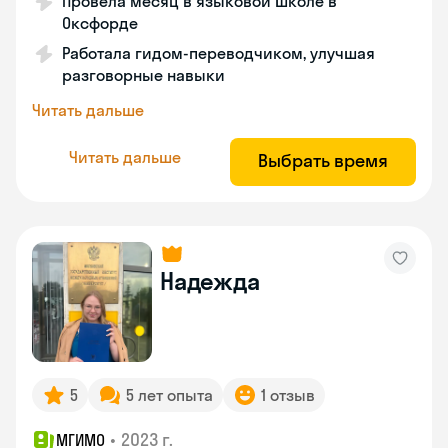
Провела месяц в языковой школе в
Оксфорде
Работала гидом-переводчиком, улучшая
разговорные навыки
Читать дальше
Читать дальше
Выбрать время
Надежда
5
5 лет опыта
1 отзыв
•
2023 г.
МГИМО