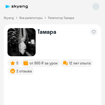
Skyeng
Все репетиторы
Репетитор Тамара
Тамара
Skyeng Chat
online
5
от 900 ₽ за урок
12 лет опыта
2 отзыва