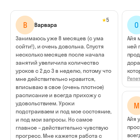
5
★
В
О
Варвара
Занимаюсь уже 8 месяцев (с ума
Айя 
сойти!), и очень довольна. Спустя
ней 
несколько месяцев после начала
прод
занятий увеличила количество
дора
уроков с 2 до 3 в неделю, потому что
кото
мне действительно нравится,
Репет
вписываю в свое (очень плотное)
расписание и всегда прихожу с
удовольствием. Уроки
M
подстраиваем и под мое состояние,
Айя 
и под мои запросы. Но самое
прос
главное – действительно чувствую
всег
прогресс. Мне кажется работа с