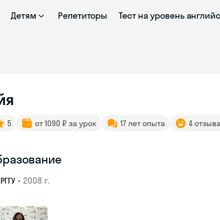
Детям
Репетиторы
Тест на уровень англий
йя
5
от 1090 ₽ за урок
17 лет опыта
4 отзыв
бразование
•
2008 г.
РГГУ