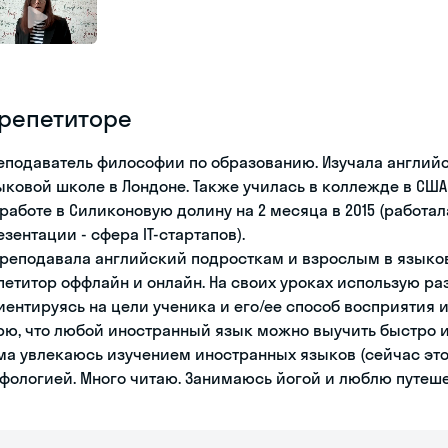
 репетиторе
еподаватель философии по образованию. Изучала английск
ыковой школе в Лондоне. Также училась в коллежде в США
 работе в Силиконовую долину на 2 месяца в 2015 (работа
езентации - сфера IT-стартапов).
преподавала английский подросткам и взрослым в языков
петитор оффлайн и онлайн. На своих уроках использую р
иентируясь на цели ученика и его/ее способ восприятия
рю, что любой иностранный язык можно выучить быстро и
ма увлекаюсь изучением иностранных языков (сейчас это
фологией. Много читаю. Занимаюсь йогой и люблю путеше