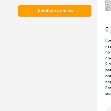
Подобрать время
О
Пр
яз
по
пр
Я 
ре
ор
ве
Са
ми