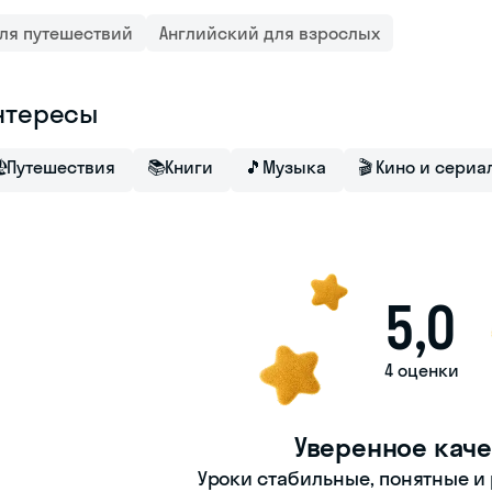
ля путешествий
Английский для взрослых
нтересы

Путешествия
📚
Книги
🎵
Музыка
🎬
Кино и сериа
5,0
4 оценки
Уверенное каче
Уроки стабильные, понятные и