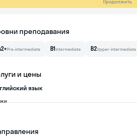
Продолжить
ровни преподавания
A2+
B1
B2
Pre-intermediate
Intermediate
Upper-intermediate
слуги и цены
глийский язык
оки
аправления