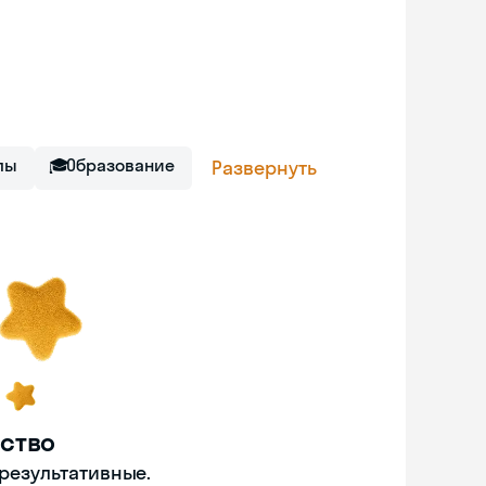
лы
🎓
Образование
Развернуть
ство
 результативные.