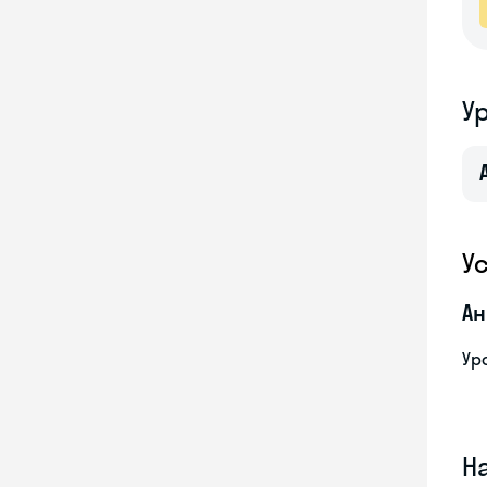
У
У
Ан
Ур
Н