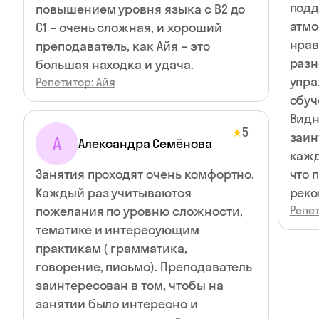
под
повышением уровня языка с B2 до
атмо
C1 – очень сложная, и хороший
нрав
преподаватель, как Айя – это
разн
большая находка и удача.
упра
Репетитор: Айя
обуч
Видн
5
★
заин
А
Александра Семёнова
кажд
Занятия проходят очень комфортно.
что 
Каждый раз учитываются
реко
пожелания по уровню сложности,
Репет
тематике и интересующим
практикам ( грамматика,
говорение, письмо). Преподаватель
заинтересован в том, чтобы на
занятии было интересно и