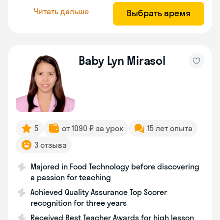
Читать дальше
Выбрать время
Baby Lyn Mirasol
5
от 1090 ₽ за урок
15 лет опыта
3 отзыва
Majored in Food Technology before discovering
a passion for teaching
Achieved Quality Assurance Top Scorer
recognition for three years
Received Best Teacher Awards for high lesson