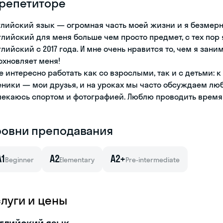
 репетиторе
глийский язык — огромная часть моей жизни и я безмерно
глийский для меня больше чем просто предмет, с тех пор
глийский с 2017 года. И мне очень нравится то, чем я за
охновляет меня!
е интересно работать как со взрослыми, так и с детьми: 
еники — мои друзья, и на уроках мы часто обсуждаем лю
лекаюсь спортом и фотографией. Люблю проводить время 
ровни преподавания
A1
A2
A2+
Beginner
Elementary
Pre-intermediate
слуги и цены
глийский язык