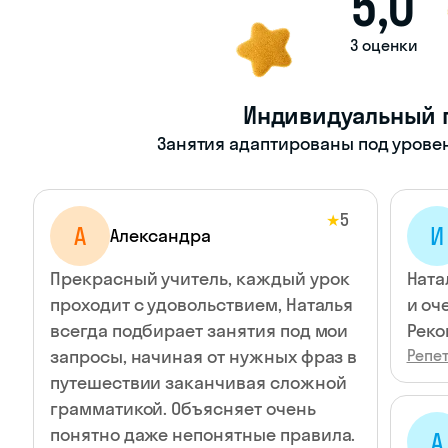
5,0
3 оценки
Индивидуальный 
Занятия адаптированы под уровен
5
★
А
И
Александра
Прекрасный учитель, каждый урок
Ната
проходит с удовольствием, Наталья
и оч
всегда подбирает занятия под мои
Реко
запросы, начиная от нужных фраз в
Репет
путешествии заканчивая сложной
грамматикой. Объясняет очень
понятно даже непонятные правила.
А