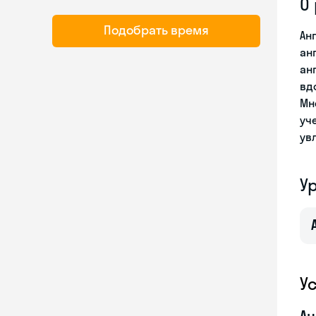
О
Подобрать время
Ан
ан
ан
вд
Мн
уч
ув
У
У
Ан