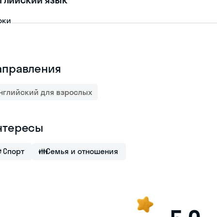
оки
аправления
нглийский для взрослых
нтересы
⚽
Спорт
👪
Семья и отношения