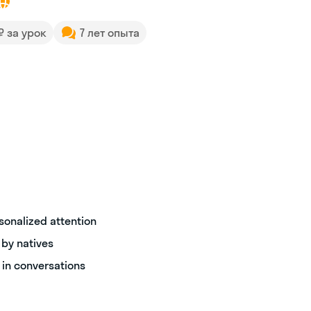
 ₽ за урок
7 лет опыта
sonalized attention
by natives
 in conversations