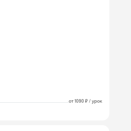
от 1090 ₽ / урок
Skyeng Chat
online