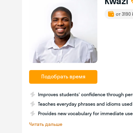
Kwazi
от 3190
Подобрать время
Improves students' confidence through per
Teaches everyday phrases and idioms used 
Provides new vocabulary for immediate use
Читать дальше