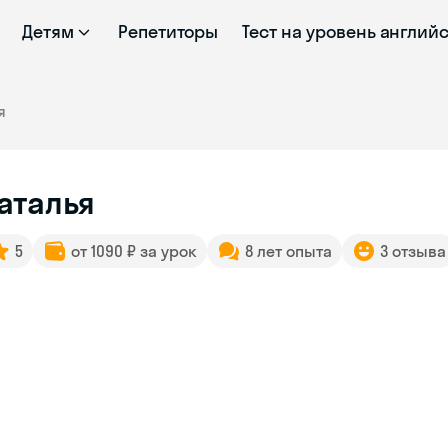
Детям
Репетиторы
Тест на уровень англий
я
аталья
5
от 1090 ₽ за урок
8 лет опыта
3 отзыва