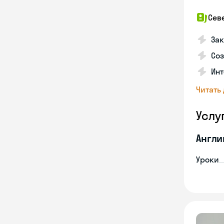
Сев
За
Со
Инт
Читать
Услу
Англи
Уроки