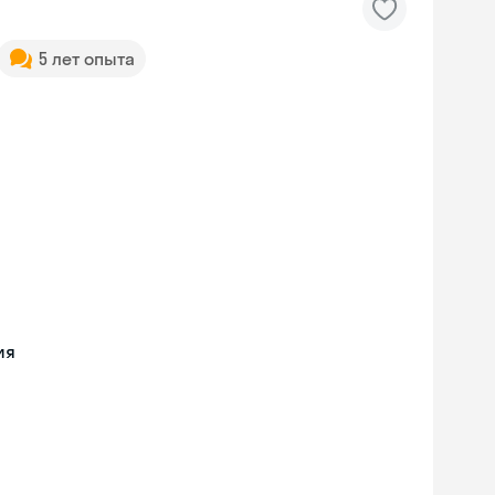
5 лет опыта
ия
Skyeng Chat
online