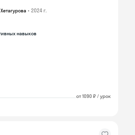
•
2024 г.
 Хетагурова
тивных навыков
от 1090 ₽ / урок