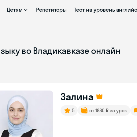
Детям
Репетиторы
Тест на уровень англий
языку во Владикавказе онлайн
Залина
5
от 1880 ₽ за урок