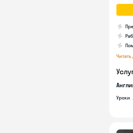
Пре
Раб
По
Читать
Услу
Англи
Уроки