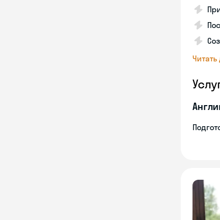
Пр
Пос
Со
Читать
Услу
Англи
Подгото