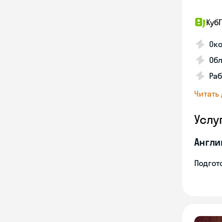
КубГ
Око
Обл
Раб
Читать
Услу
Англи
Подгото