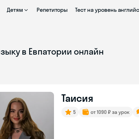
Детям
Репетиторы
Тест на уровень англий
языку в Евпатории онлайн
Таисия
5
от 1090 ₽ за урок