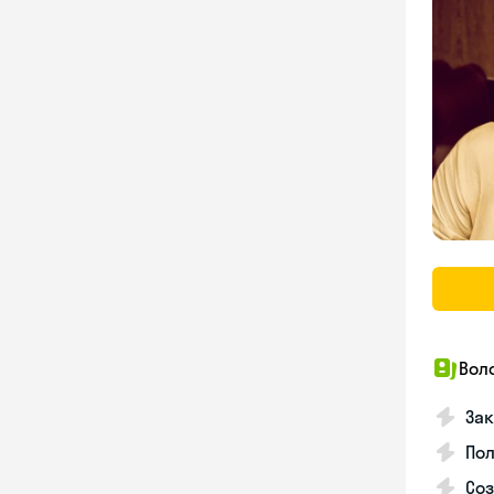
Вол
Зак
Пол
Со