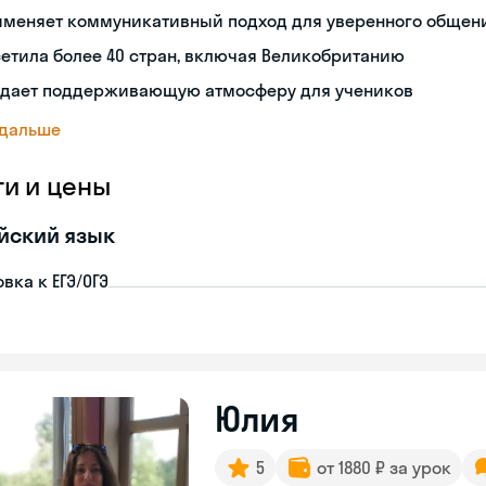
именяет коммуникативный подход для уверенного общен
етила более 40 стран, включая Великобританию
здает поддерживающую атмосферу для учеников
 дальше
ги и цены
йский язык
вка к ЕГЭ/ОГЭ
Юлия
5
от 1880 ₽ за урок