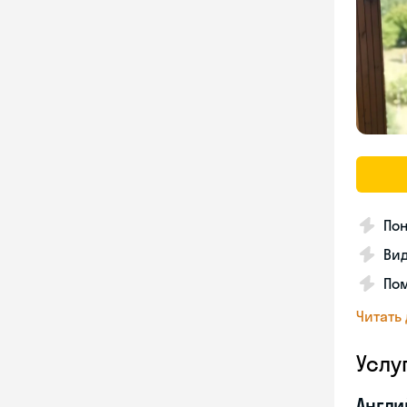
Пон
Вид
Пом
Читать
Услу
Англи