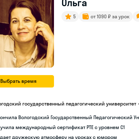
Ольга
5
от 1090 ₽ за урок
Выбрать время
огодский государственный педагогический университет
ончила Вологодский Государственный Педагогический Ун
учила международный сертификат PTE с уровнем C1
здает дружескую атмосферу на уроках с юмором