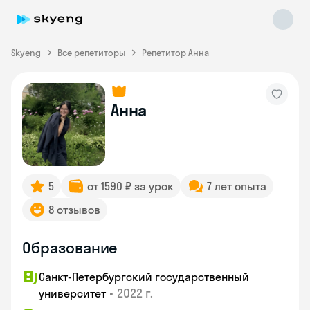
Skyeng
Все репетиторы
Репетитор Анна
Анна
Skyeng Chat
online
5
от 1590 ₽ за урок
7 лет опыта
8 отзывов
Образование
Санкт-Петербургский государственный
•
2022 г.
университет