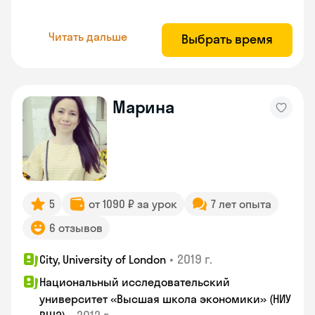
Читать дальше
Выбрать время
Марина
5
от 1090 ₽ за урок
7 лет опыта
6 отзывов
•
2019 г.
City, University of London
Национальный исследовательский
университет «Высшая школа экономики» (НИУ