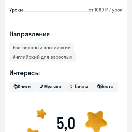
Уроки
от 1090 ₽ / урок
Направления
Разговорный английский
Английский для взрослых
Интересы
📚
Книги
🎵
Музыка
💃
Танцы
🎭
Театр
5,0