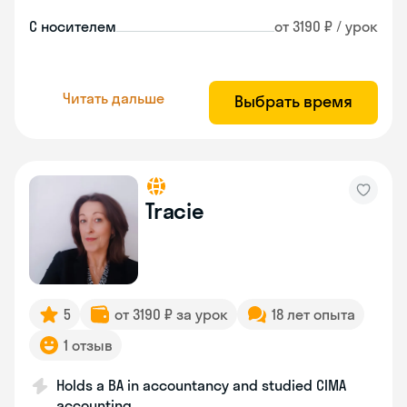
С носителем
от 3190 ₽ / урок
Читать дальше
Выбрать время
Tracie
5
от 3190 ₽ за урок
18 лет опыта
1 отзыв
Holds a BA in accountancy and studied CIMA
accounting