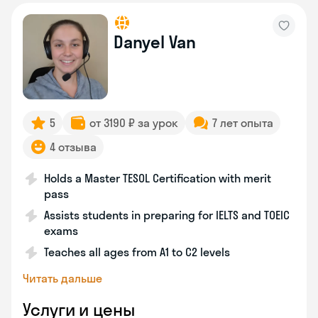
Danyel Van
5
от 3190 ₽ за урок
7 лет опыта
4 отзыва
Holds a Master TESOL Certification with merit
pass
Assists students in preparing for IELTS and TOEIC
exams
Teaches all ages from A1 to C2 levels
Читать дальше
Услуги и цены