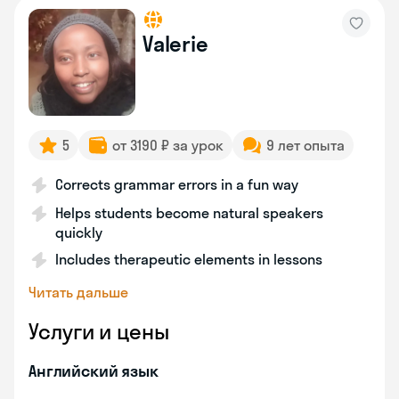
Valerie
5
от 3190 ₽ за урок
9 лет опыта
Corrects grammar errors in a fun way
Helps students become natural speakers
quickly
Includes therapeutic elements in lessons
Читать дальше
Услуги и цены
Английский язык