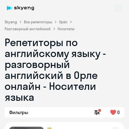
Skyeng
Все репетиторы
Орёл
Разговорный английский
Носители
Репетиторы по
английскому языку -
разговорный
английский в Орле
Skyeng Chat
online
онлайн - Носители
языка
Фильтры
0