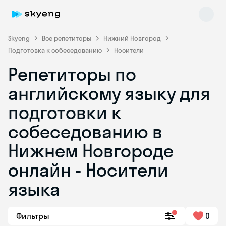
Skyeng
Все репетиторы
Нижний Новгород
Подготовка к собеседованию
Носители
Репетиторы по
английскому языку для
подготовки к
собеседованию в
Skyeng Chat
online
Нижнем Новгороде
онлайн - Носители
языка
Фильтры
0