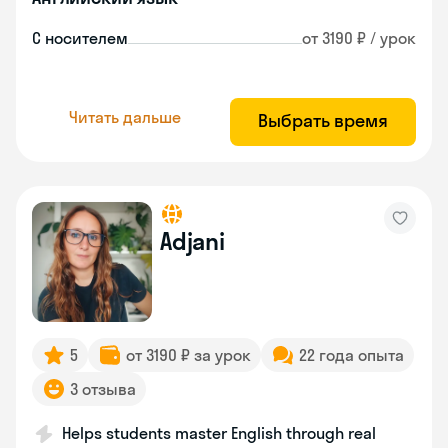
С носителем
от 3190 ₽ / урок
Читать дальше
Выбрать время
Adjani
5
от 3190 ₽ за урок
22 года опыта
3 отзыва
Helps students master English through real