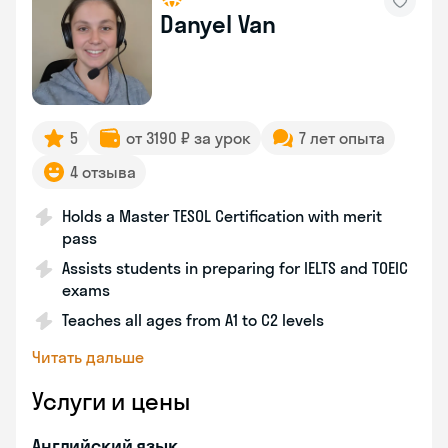
Danyel Van
5
от 3190 ₽ за урок
7 лет опыта
4 отзыва
Holds a Master TESOL Certification with merit
pass
Assists students in preparing for IELTS and TOEIC
exams
Teaches all ages from A1 to C2 levels
Читать дальше
Услуги и цены
Английский язык