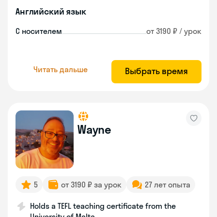
Английский язык
С носителем
от 3190 ₽ / урок
Читать дальше
Выбрать время
Wayne
5
от 3190 ₽ за урок
27 лет опыта
Holds a TEFL teaching certificate from the
University of Malta