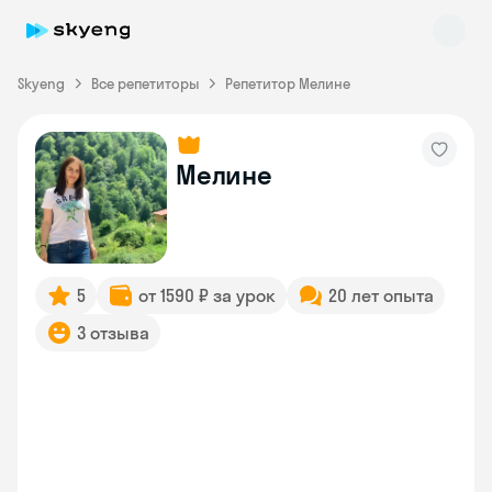
Skyeng
Все репетиторы
Репетитор Мелине
Мелине
Skyeng Chat
online
5
от 1590 ₽ за урок
20 лет опыта
3 отзыва