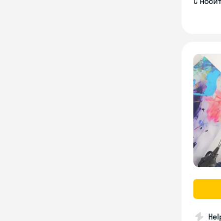
С носи
Hel