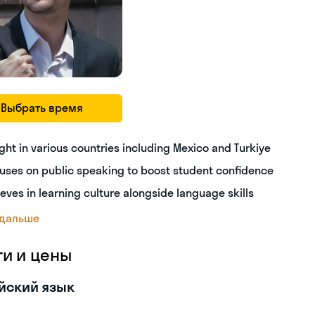
Выбрать время
ght in various countries including Mexico and Turkiye
uses on public speaking to boost student confidence
ieves in learning culture alongside language skills
 дальше
ги и цены
йский язык