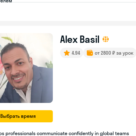
телем
Alex Basil
4.94
от 2800 ₽ за урок
Выбрать время
ps professionals communicate confidently in global teams