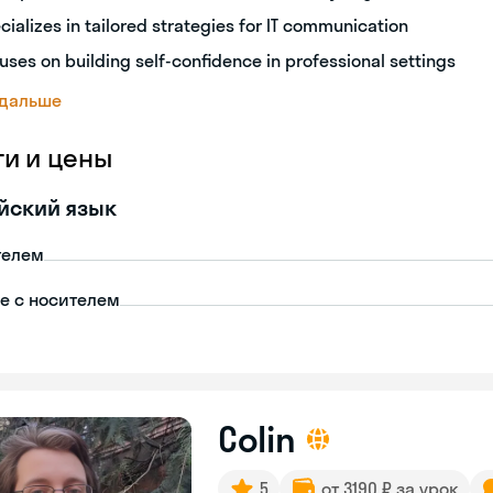
cializes in tailored strategies for IT communication
uses on building self-confidence in professional settings
 дальше
ги и цены
йский язык
телем
пе с носителем
Colin
5
от 3190 ₽ за урок