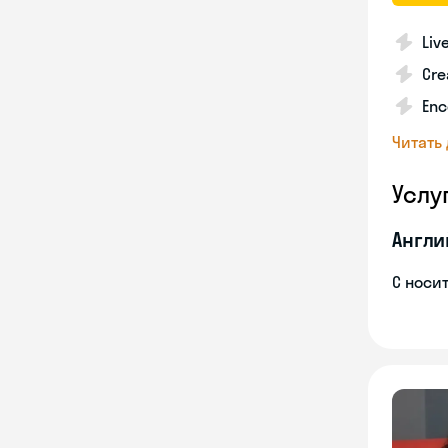
Liv
Cre
Enc
Читать
Услу
Англи
С носи