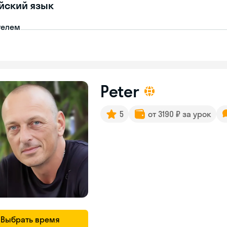
йский язык
телем
Peter
5
от 3190 ₽ за урок
Выбрать время