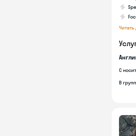
Spe
Foc
Читать
Услу
Англи
С носи
В груп