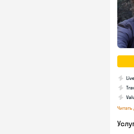
Liv
Tra
Val
Читать
Услу