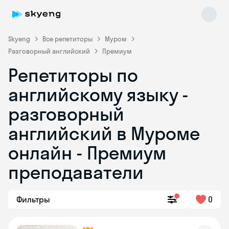
Skyeng
Все репетиторы
Муром
Разговорный английский
Премиум
Репетиторы по
английскому языку -
разговорный
английский в Муроме
Skyeng Chat
online
онлайн - Премиум
преподаватели
Фильтры
0