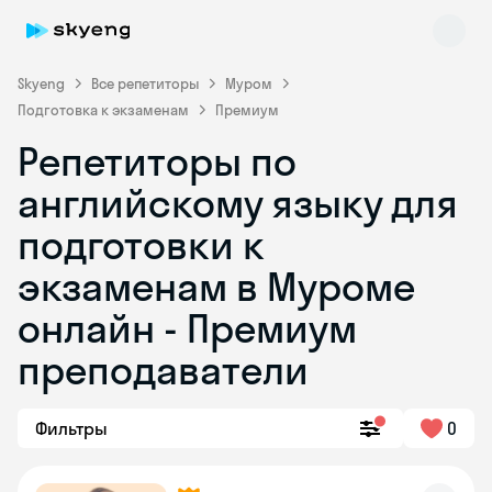
Skyeng
Все репетиторы
Муром
Подготовка к экзаменам
Премиум
Репетиторы по
английскому языку для
подготовки к
экзаменам в Муроме
Skyeng Chat
online
онлайн - Премиум
преподаватели
Фильтры
0